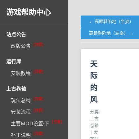
游戏帮助中心
← 高跟鞋陷地（坐姿）
高跟鞋陷地（站姿） →
站点公告
[顶置]
改版公告
运行库
天
[顶置]
安装教程
际
的
上古卷轴
风
[顶置]
玩法总纲
[顶置]
安装流程
分类:
上古
[顶置]
主要MOD设置·下
卷轴
| 发
[顶置]
补丁说明
布时