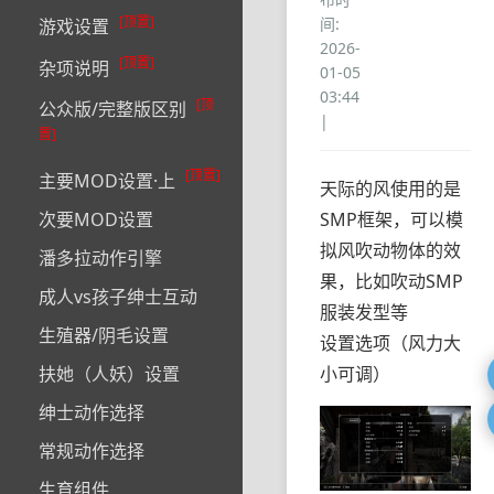
[顶置]
间:
游戏设置
2026-
[顶置]
杂项说明
01-05
03:44
[顶
公众版/完整版区别
|
置]
[顶置]
主要MOD设置·上
天际的风使用的是
次要MOD设置
SMP框架，可以模
拟风吹动物体的效
潘多拉动作引擎
果，比如吹动SMP
成人vs孩子绅士互动
服装发型等
生殖器/阴毛设置
设置选项（风力大
扶她（人妖）设置
小可调）
绅士动作选择
常规动作选择
生育组件