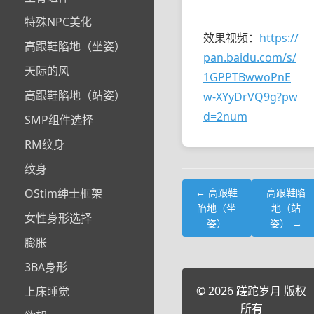
特殊NPC美化
效果视频：
https://
高跟鞋陷地（坐姿）
pan.baidu.com/s/
天际的风
1GPPTBwwoPnE
高跟鞋陷地（站姿）
w-XYyDrVQ9g?pw
d=2num
SMP组件选择
RM纹身
纹身
OStim绅士框架
← 高跟鞋
高跟鞋陷
陷地（坐
地（站
女性身形选择
姿）
姿） →
膨胀
3BA身形
© 2026 蹉跎岁月 版权
上床睡觉
所有