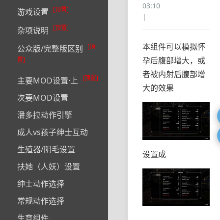
03:10
[顶置]
游戏设置
|
[顶置]
杂项说明
本组件可以模拟怀
[顶
公众版/完整版区别
孕后腹部增大，或
置]
者被内射后腹部增
[顶置]
主要MOD设置·上
大的效果
次要MOD设置
潘多拉动作引擎
成人vs孩子绅士互动
生殖器/阴毛设置
设置成
扶她（人妖）设置
绅士动作选择
常规动作选择
生育组件