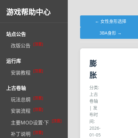
游戏帮助中心
← 女性身形选择
3BA身形 →
站点公告
[顶置]
改版公告
运行库
膨
[顶置]
安装教程
胀
分类:
上古卷轴
上古
[顶置]
玩法总纲
卷轴
| 发
[顶置]
安装流程
布时
间:
[顶置]
主要MOD设置·下
2026-
[顶置]
补丁说明
01-05