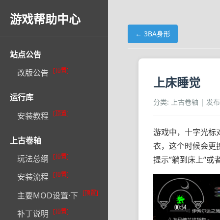
游戏帮助中心
← 3BA身形
站点公告
[顶置]
改版公告
上床睡觉
运行库
分类: 上古卷轴 | 发布时间
[顶置]
安装教程
游戏中，十字光标对
上古卷轴
衣，这个时候会更
[顶置]
玩法总纲
提示”躺到床上“
[顶置]
安装流程
[顶置]
主要MOD设置·下
[顶置]
补丁说明