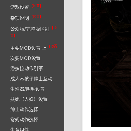
[顶置]
游戏设置
[顶置]
杂项说明
[顶
公众版/完整版区别
置]
[顶置]
主要MOD设置·上
次要MOD设置
潘多拉动作引擎
成人vs孩子绅士互动
生殖器/阴毛设置
扶她（人妖）设置
绅士动作选择
常规动作选择
生育组件